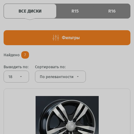
ВСЕ ДИСКИ
R15
R16
Фильтры
Найдено
7
Выводить по:
Сортировать по:
arrow_drop_down
arrow_drop_down