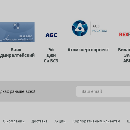
Банк
Эй
Атомэнергопроект
Била
Адмиралтейский
Джи
ЗА
Си БСЗ
АВ
дках раньше всех!
О компании
Доставка
Акции
Корпоративным клиентам
Ш