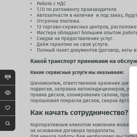
• Работа с НДС
• Т/О по регламенту производителя
• Автозапчасти в наличии и под заказ, буду
• Отсрочка платежа.
• 13 торгово-сервисных центров, расположенн
• Мастера обладают большим опытом работы
• Скидки на предоставление услуг.
• Даём гарантию на свои услуги.
• Полный пакет документов (договор, акты 
Какой транспорт принимаем на обслуж
Какие сервисные услуги мы оказываем:
Шиномонтаж, ответственное хранение шин/дис
подвески, заправка автокондиционеров, рег
правка дисков, озонирование салона, програ
порошковая покраска дисков, сварка Аргон, 
Как начать сотрудничество?
Корпоративным клиентом компании может ст
на основании договора предоплаты.
Для начала работы Вам необходимо выслать 