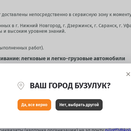
т доставлены непосредственно в сервисную зону к момент
ых в г. Нижний Новгород, г. Дзержинск, г. Саранск, г. Уф
 и высоким уровнем знаний.
выполненных работ).
ивание: легковые и легко-грузовые автомобили
ков, ТО автомобиля, замена масла (ДВС) и технологическ
ВАШ ГОРОД БУЗУЛУК?
улировка углов установки колёс, диагностика/замена топ
ммирование и установка датчиков давления в шинах (TPMS
замена и установка автостекол, автомойка
Да, все верно
Нет, выбрать другой
ать любое юридическое лицо или индивидуальный предпр
реквизиты (карточка организации) на эл.почту
pilotf2@kol