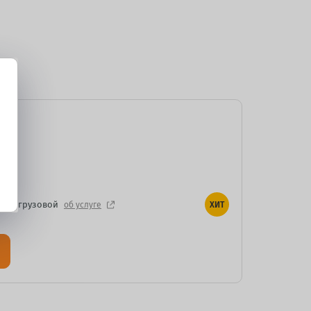
И
егкогрузовой
об услуге
ХИТ