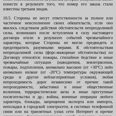
понести в результате того, что номер его заказа стали
известны третьим лицам.
10.5. Стороны не несут ответственности за полное или
частичное неисполнение своих обязательств, если оно
явилось следствием действия обстоятельств непреодолимой
силы, возникших после вступления в силу настоящего
договора и/или в результате событий чрезвычайного
характера, которые Стороны не могли предвидеть и
предотвратить разумными мерами. К обстоятельствам
непреодолимой силы (форс-мажорные обстоятельства) по
Договору относятся: пожары, стихийное бедствие и иные
чрезвычайные ситуации (наводнения, землетрясения,
пожары, подтопления, аномально высокие (от +30°С) либо
аномально низкие (от -20°С) температуры окружающей
среды и другие неблагоприятные условия), любая
непроходимость дорог независимо от причин такой
непроходимости, забастовки и иные общественные
волнения, террористические акты и иные преступные
посягательства и др.; войны, военные операции любого
характера, блокады, запрещения экспорта или импорта,
неполадки в городской электросети, в системах телефонной
связи или на транзитных узлах сети Интернет и прочие