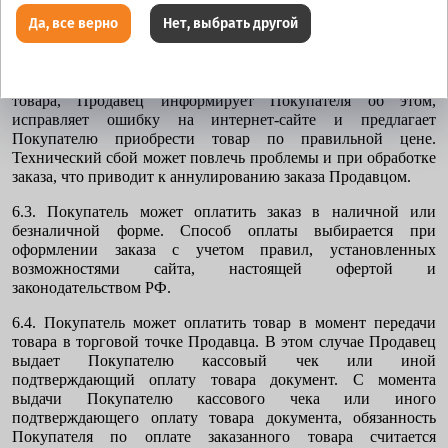
внесении данных о цене товара в базу данных, опечатка и
Да, все верно
Нет, выбрать другой
т.п.). При возникновении сомнений в отношении цены
Товара, указанного на интернет-сайте, Покупатель может
уточнить цену через оператора Интернет-магазина. В случае
обнаружения такой ошибки в отношении цены заказанного
товара, Продавец информирует Покупателя об этом,
исправляет ошибку на интернет-сайте и предлагает
Покупателю приобрести товар по правильной цене.
Технический сбой может повлечь проблемы и при обработке
заказа, что приводит к аннулированию заказа Продавцом.
6.3. Покупатель может оплатить заказ в наличной или
безналичной форме. Способ оплаты выбирается при
оформлении заказа с учетом правил, установленных
возможностями сайта, настоящей офертой и
законодательством РФ.
6.4. Покупатель может оплатить товар в момент передачи
товара в торговой точке Продавца. В этом случае Продавец
выдает Покупателю кассовый чек или иной
подтверждающий оплату товара документ. С момента
выдачи Покупателю кассового чека или иного
подтверждающего оплату товара документа, обязанность
Покупателя по оплате заказанного товара считается