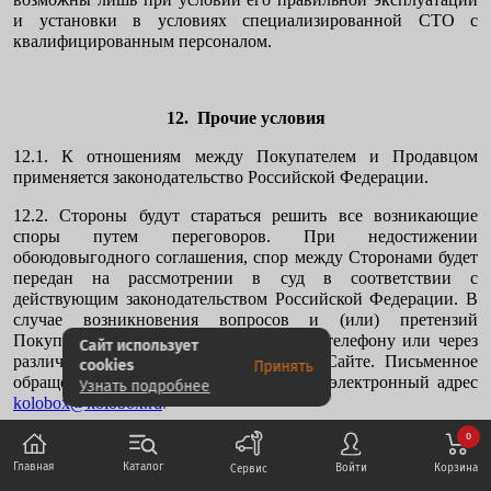
и установки в условиях специализированной СТО с
квалифицированным персоналом.
12. Прочие условия
12.1. К отношениям между Покупателем и Продавцом
применяется законодательство Российской Федерации.
12.2. Стороны будут стараться решить все возникающие
споры путем переговоров. При недостижении
обоюдовыгодного соглашения, спор между Сторонами будет
передан на рассмотрении в суд в соответствии с
действующим законодательством Российской Федерации. В
случае возникновения вопросов и (или) претензий
Покупатель обращается к Продавцу по телефону или через
Сайт использует
различные формы обратной связи на Сайте. Письменное
cookies
Принять
обращение должно быть направлено на электронный адрес
Узнать подробнее
kolobox@kolobox.ru
.
0
12.3. Признание судом недействительности какого-либо
положения настоящей оферты не влечет за собой
Каталог
Главная
Корзина
Войти
Сервис
недействительность ее остальных положений.