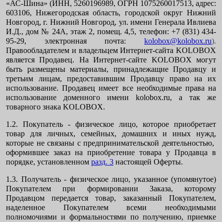
«АС-Шина» (ИНН, 5260196989, ОГРН 1075260017513, адрес:
603106, Нижегородская область, городской округ Нижний
Новгород, г. Нижний Новгород, ул. имени Генерала Ивлиева
И.Д., дом № 24А, этаж 2, помещ. 4,5, телефон: +7 (831) 434-
95-29, электронная почта:
kolobox@kolobox.ru
).
Правообладателем и владельцем Интернет-сайта KOLOBOX
является Продавец. На Интернет-сайте KOLOBOX могут
быть размещены материалы, принадлежащие Продавцу и
третьим лицам, предоставившим Продавцу право на их
использование. Продавец имеет все необходимые права на
использование доменного имени kolobox.ru, а так же
товарного знака KOLOBOX.
1.2. Покупатель - физическое лицо, которое приобретает
товар для личных, семейных, домашних и иных нужд,
которые не связаны с предпринимательской деятельностью,
оформившее заказ на приобретение товара у Продавца в
порядке, установленном
разд. 3
настоящей Оферты.
1.3. Получатель - физическое лицо, указанное (упомянутое)
Покупателем при формировании Заказа, которому
Продавцом передается товар, заказанный Покупателем,
наделенное Покупателем всеми необходимыми
полномочиями и формальностями по получению, приемке