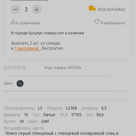
есть под заказ
К сравнению
В избранное
В городе Бузулук товара нет в наличии
Заказать
2 шт.
со склада
в
1 магазинов
, бесплатно
Код товара:
S012784
Цвет:
Производитель:
LS
Модель:
LS188
Ширина:
6.5
Диаметр:
15
Тип:
Литые
PCD:
5*105
DIA:
56.6
Вылет:
39
Цвет:
GMF
Расшифровка цвета:
Тёмно серый глянцевый с глянцевой полировкой спиц и