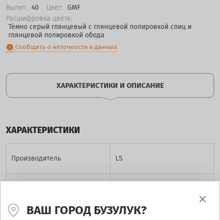
Вылет:
40
Цвет:
GMF
Расшифровка цвета:
Тёмно серый глянцевый с глянцевой полировкой спиц и
глянцевой полировкой обода
Сообщить о неточности в данных
info
ХАРАКТЕРИСТИКИ И ОПИСАНИЕ
ХАРАКТЕРИСТИКИ
Производитель
LS
Модель
LS189
ВАШ ГОРОД БУЗУЛУК?
Диаметр
15