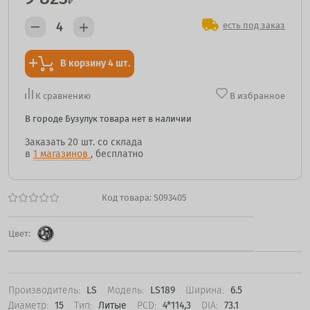
₽
есть под заказ
В корзину 4 шт.
К сравнению
В избранное
В городе Бузулук товара нет в наличии
Заказать
20 шт.
со склада
в
1 магазинов
, бесплатно
Код товара:
S093405
Цвет:
Производитель:
LS
Модель:
LS189
Ширина:
6.5
Диаметр:
15
Тип:
Литые
PCD:
4*114,3
DIA:
73.1