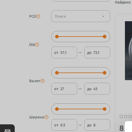
Найдено
PCD
arrow_drop_down
DIA
от
до
Вылет
от
до
Ширина
от
до
8 2