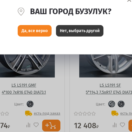
ВАШ ГОРОД БУЗУЛУК?
Да, все верно
Нет, выбрать другой
LS LS191 GMF
LS LS191 SF
4*100 7xR16 ET40 DIA73.1
5*114,3 7.5xR17 ET45 DIA73
Цвет:
Цвет:
есть под заказ
есть п
374
12 408
₽
₽