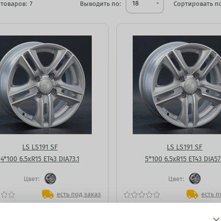
18
товаров:
7
Выводить по:
arrow_drop_down
Сортировать по
LS LS191 SF
LS LS191 SF
4*100 6.5xR15 ET43 DIA73.1
5*100 6.5xR15 ET43 DIA57
Цвет:
Цвет:
есть под заказ
есть п
72
9 306
₽
₽