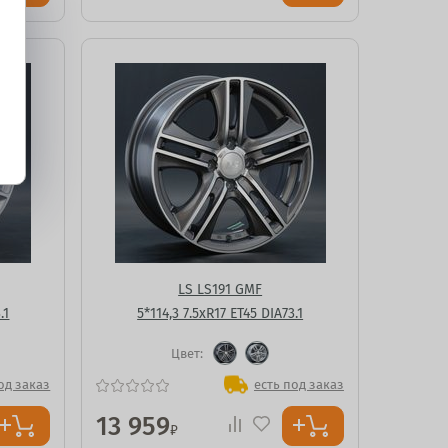
LS LS191 GMF
.1
5*114,3 7.5xR17 ET45 DIA73.1
Цвет:
од заказ
есть под заказ
13 959
₽