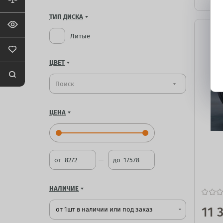
ТИП ДИСКА
Литые
ЦВЕТ
arrow_drop_down
ЦЕНА
от
до
НАЛИЧИЕ
11 
от 1шт в наличии или под заказ
arrow_drop_down