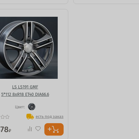
LS LS191 GMF
5*112 8xR18 ET40 DIA66.6
Цвет:
есть под заказ
578
₽