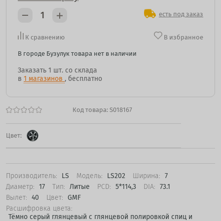
есть под заказ
К сравнению
В избранное
В городе Бузулук товара нет в наличии
Заказать
1 шт.
со склада
в
1 магазинов
, бесплатно
Код товара:
S018167
Цвет:
Производитель:
LS
Модель:
LS202
Ширина:
7
Диаметр:
17
Тип:
Литые
PCD:
5*114,3
DIA:
73.1
Вылет:
40
Цвет:
GMF
Расшифровка цвета:
Тёмно серый глянцевый с глянцевой полировкой спиц и