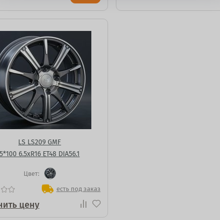
LS LS209 GMF
5*100 6.5xR16 ET48 DIA56.1
Цвет:
есть под заказ
нить цену