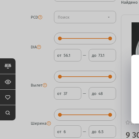
Найдено
PCD
arrow_drop_down
DIA
от
до
Вылет
от
до
Ширина
от
до
9 3