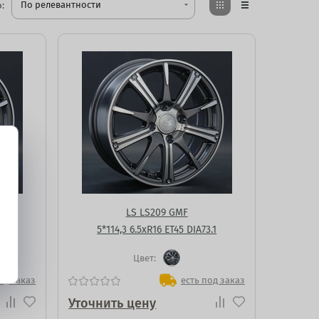
По релевантности
:
arrow_drop_down
LS LS209 GMF
.1
5*114,3 6.5xR16 ET45 DIA73.1
Цвет:
од заказ
есть под заказ
Уточнить цену