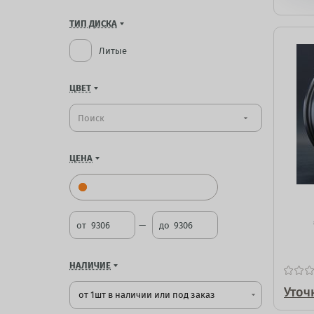
ТИП ДИСКА
Литые
ЦВЕТ
arrow_drop_down
ЦЕНА
от
до
НАЛИЧИЕ
Уточ
от 1шт в наличии или под заказ
arrow_drop_down