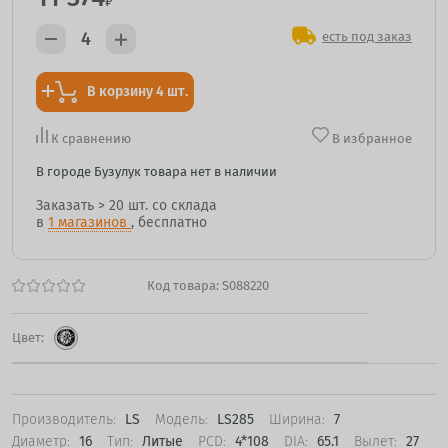
₽
есть под заказ
В корзину 4 шт.
К сравнению
В избранное
В городе Бузулук товара нет в наличии
Заказать
> 20 шт.
со склада
в
1 магазинов
, бесплатно
Код товара:
S088220
Цвет:
Производитель:
LS
Модель:
LS285
Ширина:
7
Диаметр:
16
Тип:
Литые
PCD:
4*108
DIA:
65.1
Вылет:
27