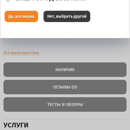
Да, все верно
Нет, выбрать другой
Ширина
7
Цвет
GMF
Все характеристики
НАЛИЧИЕ
ОТЗЫВЫ (0)
ТЕСТЫ И ОБЗОРЫ
УСЛУГИ