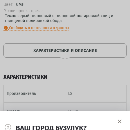
Цвет:
GMF
Расшифровка цвета:
Тёмно серый глянцевый с глянцевой полировкой спиц и
глянцевой полировкой обода
Сообщить о неточности в данных
info
ХАРАКТЕРИСТИКИ И ОПИСАНИЕ
ХАРАКТЕРИСТИКИ
Производитель
LS
Модель
LS285
ВАШ ГОРОД БУЗУЛУК?
Диаметр
16