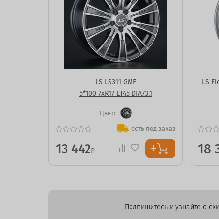
LS LS311 GMF
LS Fl
5*100 7xR17 ET45 DIA73.1
Цвет:
есть под заказ
13 442
18 
₽
Подпишитесь и узнайте о ски