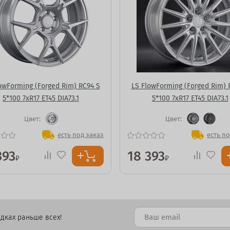
owForming (Forged Rim) RC94 S
LS FlowForming (Forged Rim) 
5*100 7xR17 ET45 DIA73.1
5*100 7xR17 ET45 DIA73.1
Цвет:
Цвет:
есть под заказ
есть по
393
18 393
₽
₽
дках раньше всех!