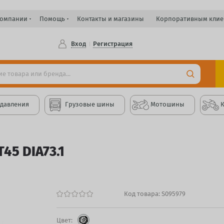
компании
Помощь
Контакты и магазины
Корпоративным клие
Вход
Регистрация
 давления
Грузовые шины
Мотошины
45 DIA73.1
Код товара:
S095979
Цвет: