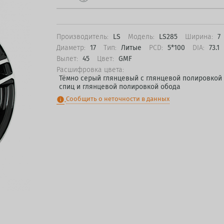
Производитель:
LS
Модель:
LS285
Ширина:
7
Диаметр:
17
Тип:
Литые
PCD:
5*100
DIA:
73.1
Вылет:
45
Цвет:
GMF
Расшифровка цвета:
Тёмно серый глянцевый с глянцевой полировкой
спиц и глянцевой полировкой обода
Сообщить о неточности в данных
info