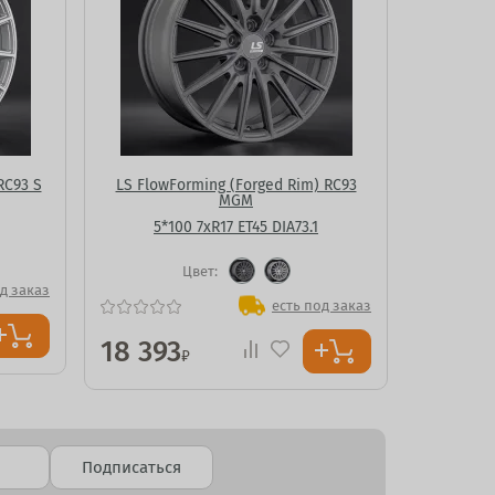
RC93 S
LS FlowForming (Forged Rim) RC93
MGM
5*100 7xR17 ET45 DIA73.1
Цвет:
д заказ
есть под заказ
18 393
₽
Подписаться