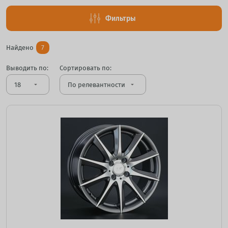
Фильтры
Найдено
7
Выводить по:
Сортировать по:
arrow_drop_down
arrow_drop_down