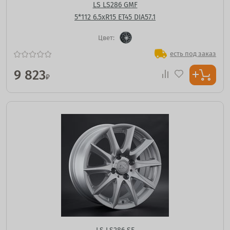
LS LS286 GMF
5*112 6.5xR15 ET45 DIA57.1
Цвет:
есть под заказ
9 823
₽