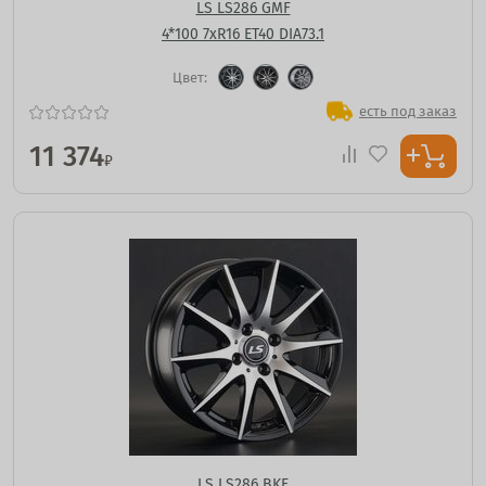
LS LS286 GMF
4*100 7xR16 ET40 DIA73.1
Цвет:
есть под заказ
11 374
₽
LS LS286 BKF