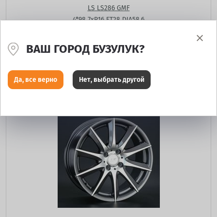
LS LS286 GMF
4*98 7xR16 ET28 DIA58.6
Цвет:
ВАШ ГОРОД БУЗУЛУК?
есть под заказ
11 374
₽
Да, все верно
Нет, выбрать другой