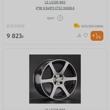
LS LS328 BKS
4*98 6.5xR15 ET32 DIA58.6
Цвет:
?
есть под заказ
9 823
₽