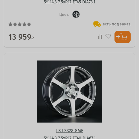
5*114,3 7.5xR17 ET45 DIA73.1
Цвет:
есть под заказ
13 959
₽
LS LS328 GMF
5*114,3 7.5xR17 ET40 DIA67.1