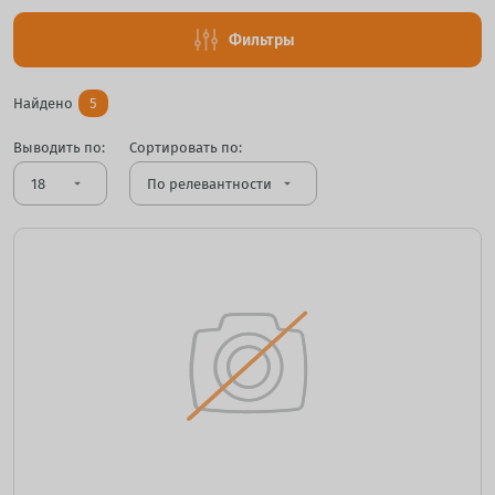
Фильтры
Найдено
5
Выводить по:
Сортировать по:
arrow_drop_down
arrow_drop_down