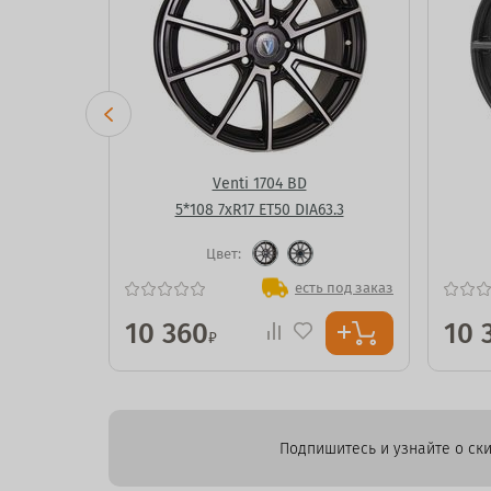
маз
Venti 1704 BD
63.3
5*108 7xR17 ET50 DIA63.3
Цвет:
ь под заказ
есть под заказ
10 360
10 
₽
Подпишитесь и узнайте о ски