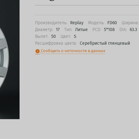
Производитель:
Replay
Модель:
FD60
Ширина
Диаметр:
17
Тип:
Литые
PCD:
5*108
DIA:
63.3
Вылет:
50
Цвет:
S
Расшифровка цвета:
Серебристый глянцевый
Сообщить о неточности в данных
info