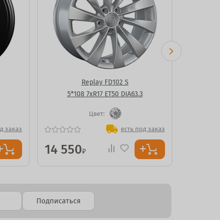
Replay FD102 S
5*108 7xR17 ET50 DIA63.3
5*1
Цвет:
д заказ
есть под заказ
14 550
16 00
₽
Подписаться