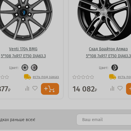
Venti 1704 BMG
Скад Брайтон Алмаз
5*108 7xR17 ET50 DIA63.3
5*108 7xR17 ET50 DIA63.3
Цвет:
Цвет:
есть под заказ
есть по
377
14 082
₽
₽
дках раньше всех!