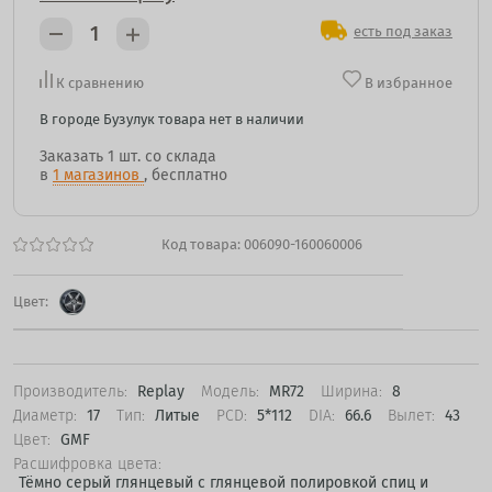
есть под заказ
К сравнению
В избранное
В городе Бузулук товара нет в наличии
Заказать
1 шт.
со склада
в
1 магазинов
, бесплатно
Код товара:
006090-160060006
Цвет:
Производитель:
Replay
Модель:
MR72
Ширина:
8
Диаметр:
17
Тип:
Литые
PCD:
5*112
DIA:
66.6
Вылет:
43
Цвет:
GMF
Расшифровка цвета:
Тёмно серый глянцевый с глянцевой полировкой спиц и