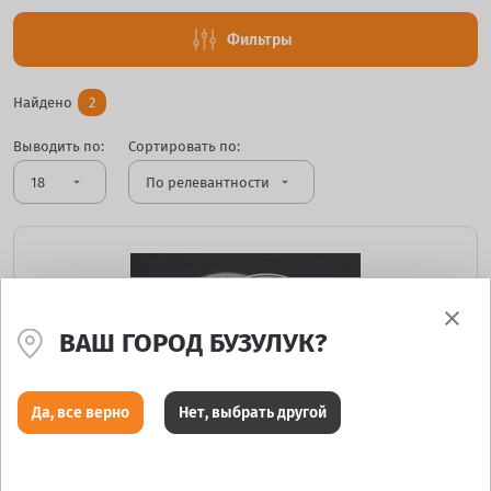
Фильтры
Найдено
2
Выводить по:
Сортировать по:
arrow_drop_down
arrow_drop_down
ВАШ ГОРОД БУЗУЛУК?
Да, все верно
Нет, выбрать другой