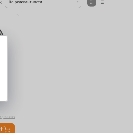
По релевантности
:
arrow_drop_down
1
од заказ