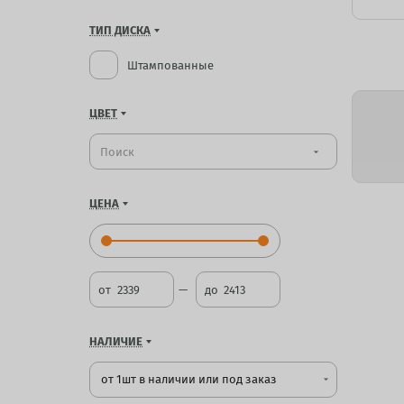
ТИП ДИСКА
Штампованные
ЦВЕТ
arrow_drop_down
ЦЕНА
от
до
НАЛИЧИЕ
от 1шт в наличии или под заказ
arrow_drop_down