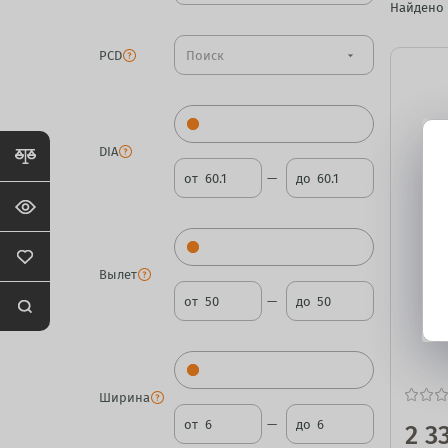
Найдено
PCD
arrow_drop_down
DIA
от
до
Вылет
от
до
Ширина
от
до
2 3