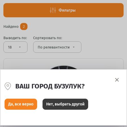
Фильтры
Найдено
2
Выводить по:
Сортировать по:
arrow_drop_down
arrow_drop_down
ВАШ ГОРОД БУЗУЛУК?
Да, все верно
Нет, выбрать другой